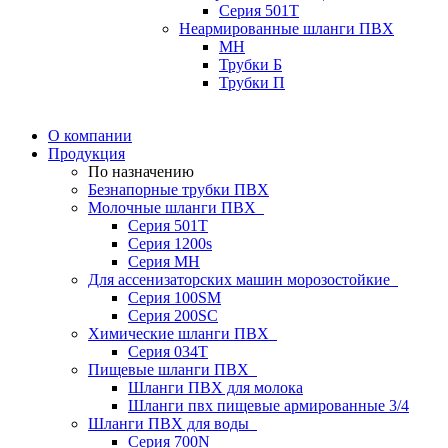
Серия 501T
Неармированные шланги ПВХ
МН
Трубки Б
Трубки П
О компании
Продукция
По назначению
Безнапорные трубки ПВХ
Молочные шланги ПВХ
Серия 501T
Серия 1200s
Серия МН
Для ассенизаторских машин морозостойкие
Серия 100SM
Серия 200SС
Химические шланги ПВХ
Серия 034Т
Пищевые шланги ПВХ
Шланги ПВХ для молока
Шланги пвх пищевые армированные 3/4
Шланги ПВХ для воды
Серия 700N