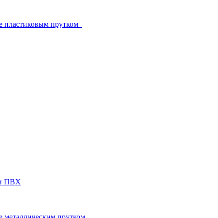
е пластиковым прутком
ги ПВХ
е металлическим прутком