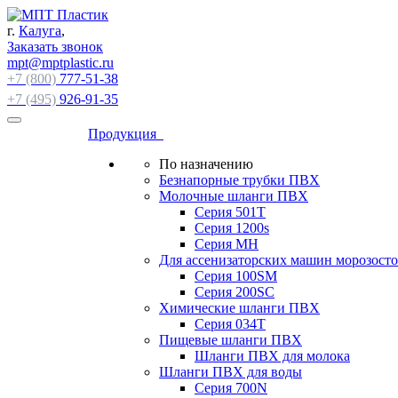
г.
Калуга
,
Заказать звонок
mpt@mptplastic.ru
+7 (800)
777-51-38
+7 (495)
926-91-35
Продукция
По назначению
Безнапорные трубки ПВХ
Молочные шланги ПВХ
Серия 501T
Серия 1200s
Серия МН
Для ассенизаторских машин морозост
Серия 100SM
Серия 200SС
Химические шланги ПВХ
Серия 034Т
Пищевые шланги ПВХ
Шланги ПВХ для молока
Шланги ПВХ для воды
Серия 700N