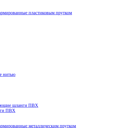
рмированные пластиковым прутком
е нитью
ающие шланги ПВХ
нги ПВХ
рмированные металлическим прутком