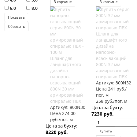
В корзине
В корзине
6,0
8,0
Шланг для
ландшафтного
дизайна
напорно-
Шланг для
всасывающий
ландшафтного
800N 32 мм
дизайна
армированный
напорно-
спиралью ПВХ
всасывающий
Артикул:
800N32
800N 30 мм
Цена 241 руб./
армированный
пог. м
спиралью ПВХ
258 руб./пог. м
Артикул:
800N30
Цена за бухту:
Цена 274.00
7230 руб.
руб./пог. м
Цена за бухту:
Купить
8220 руб.