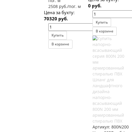
пог. м
0 руб.
2508 руб./пог. м
Цена за бухту:
70320 руб.
Купить
В корзине
Купить
В корзине
Шланг для
ландшафтного
дизайна
напорно-
всасывающий
800N 200 мм
армированный
спиралью ПВХ
Артикул:
800N200