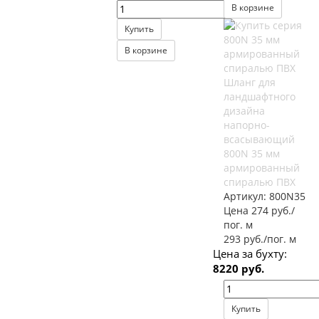
В корзине
Купить
В корзине
Шланг для
ландшафтного
дизайна
напорно-
всасывающий
800N 35 мм
армированный
спиралью ПВХ
Артикул:
800N35
Цена 274 руб./
пог. м
293 руб./пог. м
Цена за бухту:
8220 руб.
Купить