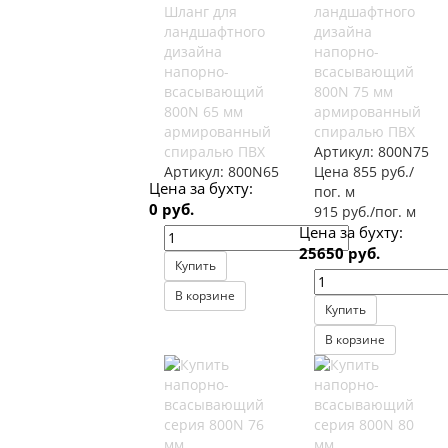
Шланг для
ландшафтного
ландшафтного
дизайна
дизайна
напорно-
напорно-
всасывающий
всасывающий
800N 75 мм
800N 65 мм
армированный
армированный
спиралью ПВХ
спиралью ПВХ
Артикул:
800N75
Артикул:
800N65
Цена 855 руб./
Цена за бухту:
пог. м
0 руб.
915 руб./пог. м
Цена за бухту:
25650 руб.
Купить
В корзине
Купить
В корзине