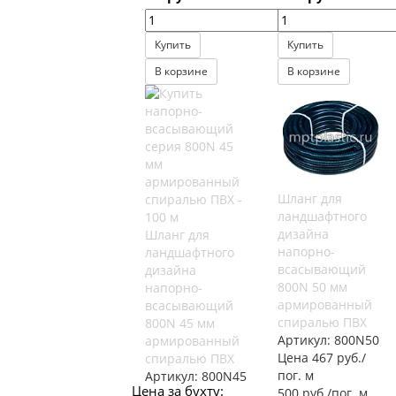
Купить
Купить
В корзине
В корзине
Шланг для
ландшафтного
дизайна
Шланг для
напорно-
ландшафтного
всасывающий
дизайна
800N 50 мм
напорно-
армированный
всасывающий
спиралью ПВХ
800N 45 мм
Артикул:
800N50
армированный
Цена 467 руб./
спиралью ПВХ
пог. м
Артикул:
800N45
Цена за бухту:
500 руб./пог. м