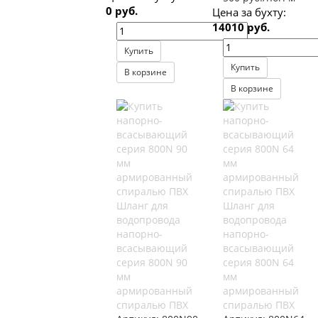
0 руб.
Цена за бухту:
14010 руб.
Купить
Купить
В корзине
В корзине
Шланг для
Шланг для
водопровода
водопровода
напорно-
напорно-
всасывающий
всасывающий
серия 800N 90
серия 800N 64
мм
мм
армированный
армированный
спиралью ПВХ
спиралью ПВХ