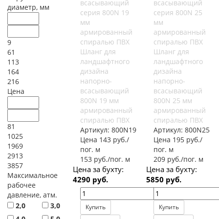
диаметр, мм
9
Шланг для
Шланг для
61
ландшафтного
ландшафтного
113
дизайна
дизайна
164
напорно-
напорно-
216
всасывающий
всасывающий
Цена
800N 19 мм
800N 25 мм
армированный
армированный
спиралью ПВХ
спиралью ПВХ
81
Артикул:
800N19
Артикул:
800N25
1025
Цена 143 руб./
Цена 195 руб./
1969
пог. м
пог. м
2913
153 руб./пог. м
209 руб./пог. м
3857
Цена за бухту:
Цена за бухту:
Максимальное
4290 руб.
5850 руб.
рабочее
давление, атм.
2,0
3,0
Купить
Купить
4,0
5,0