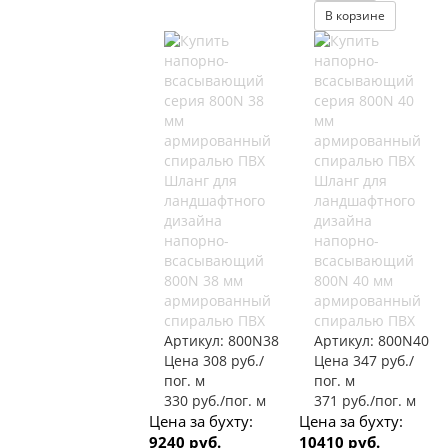
В корзине
Шланг для
Шланг для
ландшафтного
ландшафтного
дизайна
дизайна
напорно-
напорно-
всасывающий
всасывающий
800N 38 мм
800N 40 мм
армированный
армированный
спиралью ПВХ
спиралью ПВХ
Артикул:
800N38
Артикул:
800N40
Цена 308 руб./
Цена 347 руб./
пог. м
пог. м
330 руб./пог. м
371 руб./пог. м
Цена за бухту:
Цена за бухту:
9240 руб.
10410 руб.