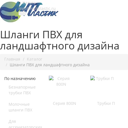
г.
Калуга
,
mpt@mptplastic.ru
Шланги ПВХ для
ландшафтного дизайна
Главная
Каталог
Шланги ПВХ для ландшафтного дизайна
По назначению
Безнапорные
трубки ПВХ
Серия 800N
Трубки П
Молочные
шланги ПВХ
Для
ассенизаторских