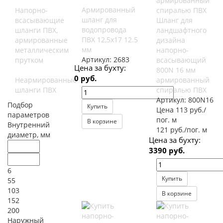
Армированный
Напорно-
шланг для
всасывающие
Шланг для
водопровода
шланги ПВХ,
ландшафтного
ПВХ 12,5х17 12.5
армированные
дизайна
мм
металлическим
напорно-
Артикул:
2683
прутком
всасывающий
Цена за бухту:
800N 16 мм
0 руб.
Неармированные
армированный
шланги ПВХ
спиралью ПВХ
Артикул:
800N16
Подбор
Купить
Цена 113 руб./
параметров
пог. м
В корзине
Внутренний
121 руб./пог. м
диаметр, мм
Цена за бухту:
3390 руб.
6
Купить
55
103
В корзине
152
200
Наружный