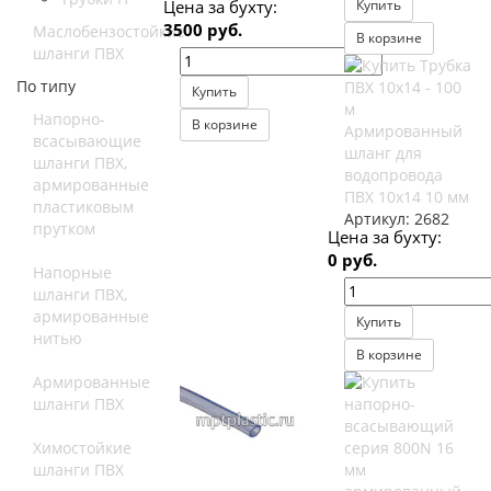
Купить
Цена за бухту:
3500 руб.
Маслобензостойкие
В корзине
шланги ПВХ
По типу
Купить
Напорно-
В корзине
Армированный
всасывающие
шланг для
шланги ПВХ,
водопровода
армированные
ПВХ 10x14 10 мм
пластиковым
Артикул:
2682
прутком
Цена за бухту:
0 руб.
Напорные
шланги ПВХ,
армированные
Купить
нитью
В корзине
Армированные
шланги ПВХ
Химостойкие
шланги ПВХ