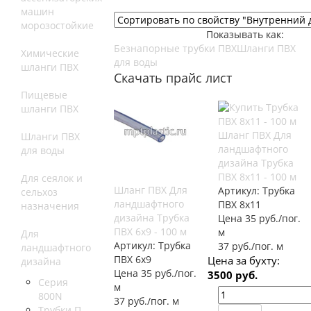
машин
морозостойкие
Показывать как:
Безнапорные трубки ПВХ
Шланги ПВХ
Химические
для воды
шланги ПВХ
Скачать прайс лист
Пищевые
шланги ПВХ
Шланг ПВХ Для
Шланги ПВХ
ландшафтного
для воды
дизайна Трубка
ПВХ 8х11 - 100 м
Для сеялок и
Шланг ПВХ Для
Артикул:
Трубка
сельхоз
ландшафтного
ПВХ 8х11
назначения
дизайна Трубка
Цена 35 руб./пог.
ПВХ 6х9 - 100 м
м
Для
Артикул:
Трубка
37 руб./пог. м
ландшафтного
ПВХ 6х9
Цена за бухту:
дизайна
Цена 35 руб./пог.
3500 руб.
Серия
м
800N
37 руб./пог. м
Трубки П