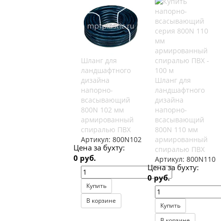
Шланг для
ландшафтного
дизайна
Шланг для
напорно-
ландшафтного
всасывающий
дизайна
800N 102 мм
напорно-
армированный
всасывающий
спиралью ПВХ
800N 110 мм
Артикул:
800N102
армированный
Цена за бухту:
спиралью ПВХ
0 руб.
Артикул:
800N110
Цена за бухту:
0 руб.
Купить
В корзине
Купить
В корзине