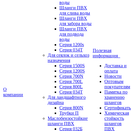
воды
Шланги ПВХ
для слива воды
Шланги ПВХ
для забора воды
Шланги ПВХ
для подвода
воды
Серия 1200s
Серия 034Т
Полезная
Для сеялок и сельхоз
информация
назначения
Серия 1500S
Доставка и
Серия 1200S
оплата
Серия 700N
Новости
Серия 700L
Оптовым
Серия 800L
покупателям
О
Серия 034T
Памятка по
компании
Для ландшафтного
хранению
дизайна
шлангов
Серия 800N
Сертификат
Трубки П
Химическая
Маслобензостойкие
стойкость
шланги ПВХ
шлангов
Серия 032Б
ПВХ