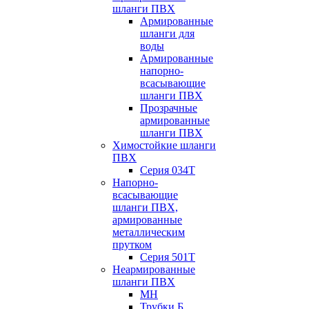
шланги ПВХ
Армированные
шланги для
воды
Армированные
напорно-
всасывающие
шланги ПВХ
Прозрачные
армированные
шланги ПВХ
Химостойкие шланги
ПВХ
Серия 034Т
Напорно-
всасывающие
шланги ПВХ,
армированные
металлическим
прутком
Серия 501T
Неармированные
шланги ПВХ
МН
Трубки Б