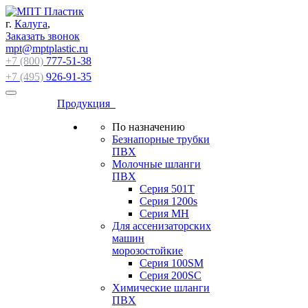
г.
Калуга
,
Заказать звонок
mpt@mptplastic.ru
+7 (800)
777-51-38
+7 (495)
926-91-35
Продукция
По назначению
Безнапорные трубки
ПВХ
Молочные шланги
ПВХ
Серия 501T
Серия 1200s
Серия МН
Для ассенизаторских
машин
морозостойкие
Серия 100SM
Серия 200SС
Химические шланги
ПВХ