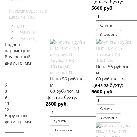
Цена за бухту:
5600 руб.
Неармированные
шланги ПВХ
Купить
МН
Трубки Б
В корзине
Трубки П
Подбор
параметров
Трубка ПВХ
Внутренний
Трубка ПВХ
10х14, Б
диаметр, мм
10х14 (50
Цена 56 руб./пог.
метров), П
м
Цена 56 руб./пог.
60 руб./пог. м
6
м
Цена за бухту:
8
60 руб./пог. м
5600 руб.
9
Цена за бухту:
11
2800 руб.
Купить
12
Наружный
В корзине
Купить
диаметр, мм
В корзине