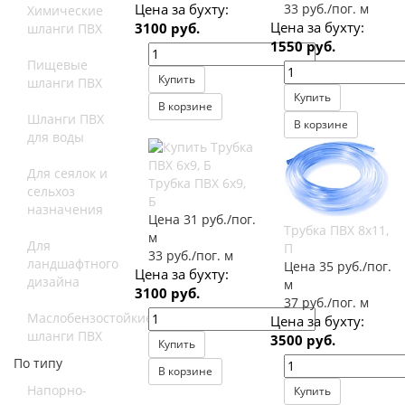
Цена за бухту:
33 руб./пог. м
Химические
Цена за бухту:
3100 руб.
шланги ПВХ
1550 руб.
Пищевые
Купить
шланги ПВХ
Купить
В корзине
Шланги ПВХ
В корзине
для воды
Для сеялок и
Трубка ПВХ 6х9,
сельхоз
Б
назначения
Цена 31 руб./пог.
Трубка ПВХ 8х11,
м
Для
П
33 руб./пог. м
ландшафтного
Цена 35 руб./пог.
Цена за бухту:
дизайна
м
3100 руб.
37 руб./пог. м
Маслобензостойкие
Цена за бухту:
шланги ПВХ
3500 руб.
Купить
По типу
В корзине
Напорно-
Купить