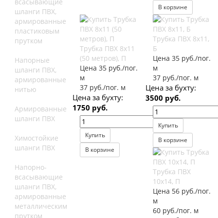
всасывающие
В корзине
шланги ПВХ,
армированные
пластиковым
Трубка ПВХ 8х11,
прутком
Трубка ПВХ 8х11
Б
(50 метров), П
Цена 35 руб./пог.
Напорные
Цена 35 руб./пог.
м
шланги ПВХ,
м
37 руб./пог. м
армированные
37 руб./пог. м
Цена за бухту:
нитью
Цена за бухту:
3500 руб.
1750 руб.
Армированные
шланги ПВХ
Купить
Купить
Химостойкие
В корзине
шланги ПВХ
В корзине
Напорно-
Трубка ПВХ
всасывающие
10х14, П
шланги ПВХ,
Цена 56 руб./пог.
армированные
м
металлическим
60 руб./пог. м
прутком