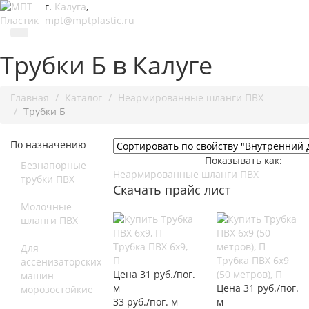
г.
Калуга
,
mpt@mptplastic.ru
Трубки Б в Калуге
Главная
Каталог
Неармированные шланги ПВХ
Трубки Б
По назначению
Показывать как:
Безнапорные
Неармированные шланги ПВХ
трубки ПВХ
Скачать прайс лист
Молочные
шланги ПВХ
Трубка ПВХ 6х9,
Для
П
Трубка ПВХ 6х9
ассенизаторских
Цена 31 руб./пог.
(50 метров), П
машин
м
Цена 31 руб./пог.
морозостойкие
33 руб./пог. м
м