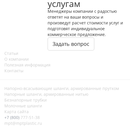
услугам
Менеджеры компании с радостью
ответят на ваши вопросы и
произведут расчет стоимости услуг и
подготовят индивидуальное
коммерческое предложение.
Задать вопрос
Статьи
О компании
Полезная информация
Контакты
Напорно-всасывающие шланги, армированные прутком
Напорные шланги, армированные нитью
Безнапорные трубки
Молочные шланги
Карта сайта
+7 (800)
777-51-38
mpt@mptplastic.ru