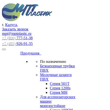
г.
Калуга
,
Заказать звонок
mpt@mptplastic.ru
+7 (800)
777-51-38
+7 (495)
926-91-35
Продукция
По назначению
Безнапорные трубки
ПВХ
Молочные шланги
ПВХ
Серия 501T
Серия 1200s
Серия МН
Для ассенизаторских
машин
морозостойкие