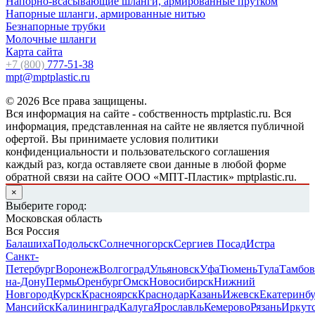
Напорно-всасывающие шланги, армированные прутком
Напорные шланги, армированные нитью
Безнапорные трубки
Молочные шланги
Карта сайта
+7 (800)
777-51-38
mpt@mptplastic.ru
© 2026 Все права защищены.
Вся информация на сайте - собственность mptplastic.ru. Вся
информация, представленная на сайте не является публичной
офертой. Вы принимаете условия политики
конфиденциальности и пользовательского соглашения
каждый раз, когда оставляете свои данные в любой форме
обратной связи на сайте ООО «МПТ-Пластик» mptplastic.ru.
×
Выберите город:
Московская область
Вся Россия
Балашиха
Подольск
Солнечногорск
Сергиев Посад
Истра
Санкт-
Петербург
Воронеж
Волгоград
Ульяновск
Уфа
Тюмень
Тула
Тамбов
на-Дону
Пермь
Оренбург
Омск
Новосибирск
Нижний
Новгород
Курск
Красноярск
Краснодар
Казань
Ижевск
Екатеринб
Мансийск
Калининград
Калуга
Ярославль
Кемерово
Рязань
Иркут