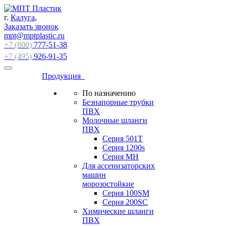
г.
Калуга
,
Заказать звонок
mpt@mptplastic.ru
+7 (800)
777-51-38
+7 (495)
926-91-35
Продукция
По назначению
Безнапорные трубки
ПВХ
Молочные шланги
ПВХ
Серия 501T
Серия 1200s
Серия МН
Для ассенизаторских
машин
морозостойкие
Серия 100SM
Серия 200SС
Химические шланги
ПВХ