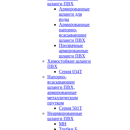
шланги ПВХ
Армированные
шланги для
воды
Армированные
напорно-
всасывающие
шланги ПВХ
Прозрачные
армированные
шланги ПВХ
Химостойкие шланги
ПВХ
Серия 034Т
Напорно-
всасывающие
шланги ПВХ,
армированные
металлическим
прутком
Серия 501T
Неармированные
шланги ПВХ
МН
Трубки Б