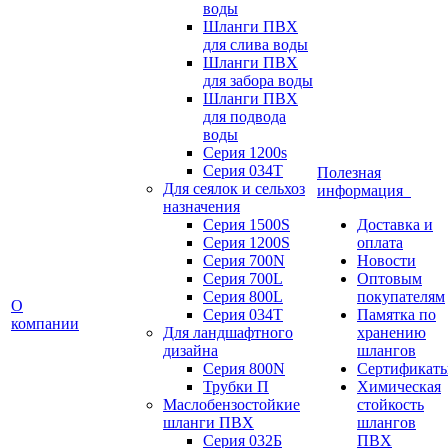
воды
Шланги ПВХ
для слива воды
Шланги ПВХ
для забора воды
Шланги ПВХ
для подвода
воды
Серия 1200s
Серия 034Т
Полезная
Для сеялок и сельхоз
информация
назначения
Серия 1500S
Доставка и
Серия 1200S
оплата
Серия 700N
Новости
Серия 700L
Оптовым
Серия 800L
покупателям
О
Серия 034T
Памятка по
компании
Для ландшафтного
хранению
дизайна
шлангов
Серия 800N
Сертификат
Трубки П
Химическая
Маслобензостойкие
стойкость
шланги ПВХ
шлангов
Серия 032Б
ПВХ