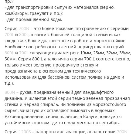
пр.);
- для транспортировки сыпучих материалов (зерно,
комбикорм, гранулят и пр.);
- для промышленной воды.
Серия
700N
– это более тяжелые, по сравнению с сериями
700L
и
800L
, шланги с большей толщиной стенки и, как
следствие, более долговечные в работе и морозостойкие.
Наиболее востребованы в летний период шланги серий
800L
и
700L
следующих диаметров: 19мм, 25мм, 32мм, 38мм,
50мм. Серия 800 L аналогична серии 700 L соответственно,
только имеет зеленую прозрачную стенку и
предназначена в основном для технического
использования (для бассейнов, систем полива на даче и
т.д.).
800N
– рукав, предназначенный для ландшафтного
дизайна. У шлангов этой серии темно зеленая прозрачная
стенка и черная спираль. Выполнены из морозостойкого
сырья, зачастую их оставляют зимовать в водоемах.
Узконаправленная серия шлангов, в Калуге пользуется
устойчивым спросом где то с мая месяца по сентябрь.
Серия
1200S
– напорно-всасывающие, аналог серии
700N