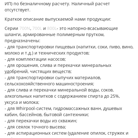
ИП) по безналичному расчету. Наличный расчет
отсутствует.
Краткое описание выпускаемой нами продукции:
Серии
700N
,
700L
и
800L
- это напорно-всасывающие
шланги, армированные полимерным прутком,
предназначены:
- для транспортировки пищевых (напитки, соки, пиво, вино,
молоко и т.д.) и технических продуктов;
- для комплектации насосов;
- для орошения, слива и перекачки минеральных
удобрений, чистящих веществ;
- для транспортировки сыпучих материалов,
сельскохозяйственного машиностроения;
- для слива и перекачки минеральной воды, соков,
алкогольных напитков с содержанием спирта до 25%,
уксуса и молока;
- для Whirpool-систем, гидромассажных ванн, душевых
кабин, бассейнов, бытовой сантехники;
- для перекачки воды из скважин;
- для сеялок точного высева;
- для аспирационных систем (удаление опилок, стружек и