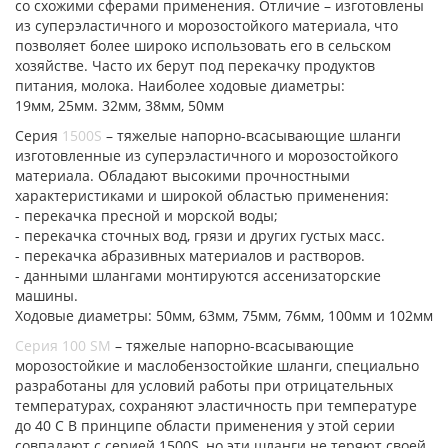
со схожими сферами применения. Отличие – изготовлены
из суперэластичного и морозостойкого материала, что
позволяет более широко использовать его в сельском
хозяйстве. Часто их берут под перекачку продуктов
питания, молока. Наиболее ходовые диаметры:
19мм, 25мм. 32мм, 38мм, 50мм
Серия
1500S
– тяжелые напорно-всасывающие шланги
изготовленные из суперэластичного и морозостойкого
материала. Обладают высокими прочностными
характеристиками и широкой областью применения:
- перекачка пресной и морской воды;
- перекачка сточных вод, грязи и других густых масс.
- перекачка абразивных материалов и растворов.
- данными шлангами монтируются ассенизаторские
машины.
Ходовые диаметры: 50мм, 63мм, 75мм, 76мм, 100мм и 102мм
Серия 100 SM
– тяжелые напорно-всасывающие
морозостойкие и маслобензостойкие шланги, специально
разработаны для условий работы при отрицательных
температурах, сохраняют эластичность при температуре
до 40 С В принципе области применения у этой серии
совпадают с серией 1500S, но эти шланги не теряют своей