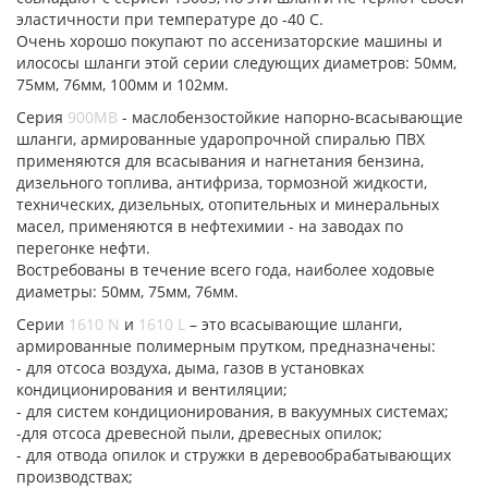
эластичности при температуре до -40 С.
Очень хорошо покупают по ассенизаторские машины и
илососы шланги этой серии следующих диаметров: 50мм,
75мм, 76мм, 100мм и 102мм.
Серия
900МВ
- маслобензостойкие напорно-всасывающие
шланги, армированные ударопрочной спиралью ПВХ
применяются для всасывания и нагнетания бензина,
дизельного топлива, антифриза, тормозной жидкости,
технических, дизельных, отопительных и минеральных
масел, применяются в нефтехимии - на заводах по
перегонке нефти.
Востребованы в течение всего года, наиболее ходовые
диаметры: 50мм, 75мм, 76мм.
Серии
1610 N
и
1610 L
– это всасывающие шланги,
армированные полимерным прутком, предназначены:
- для отсоса воздуха, дыма, газов в установках
кондиционирования и вентиляции;
- для систем кондиционирования, в вакуумных системах;
-для отсоса древесной пыли, древесных опилок;
- для отвода опилок и стружки в деревообрабатывающих
производствах;