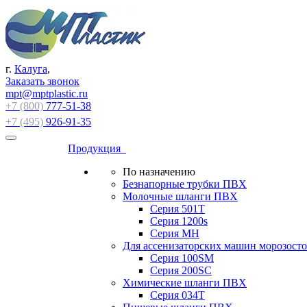
г.
Калуга
,
Заказать звонок
mpt@mptplastic.ru
+7 (800)
777-51-38
+7 (495)
926-91-35
Продукция
По назначению
Безнапорные трубки ПВХ
Молочные шланги ПВХ
Серия 501T
Серия 1200s
Серия МН
Для ассенизаторских машин морозост
Серия 100SM
Серия 200SС
Химические шланги ПВХ
Серия 034Т