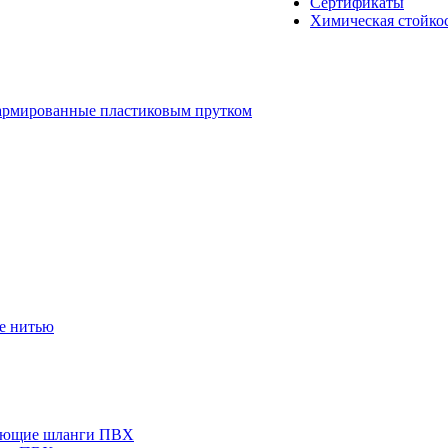
Сертификаты
Химическая стойко
рмированные пластиковым прутком
е нитью
ающие шланги ПВХ