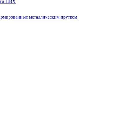
нги ПВХ
рмированные металлическим прутком