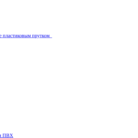
е пластиковым прутком
ги ПВХ